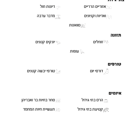
אזוריים הרריים
דיונות חול
ואדיות וקניונים
מדבר ערבה
סוואנות
תזונה
זוחלים
יונקים קטנים
LC
נכחד EX
עופות
טורפים
דורסי יום
טורפי יבשה קטנים
איומים
הרס בתי גידול
סחר בחיות בר ואבריהן
קטיעת בתי גידול
תעשיית חיות המחמד