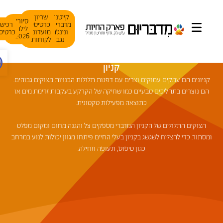
קייטנת
שריון
סיורי
מדבריום
כרטיסי
רכישת
לילה
ונינג׳ה
מועדוני
כרטיסים
2026
נגב
לקוחות
פתח ס
קניון
קניונים הם עמקים עמוקים וצרים עם דפנות תלולות הבנויות מצוקים גבוהים.
הם נוצרים בתהליכים טבעיים כמו שחיקה של הקרקע בעקבות זרימת מים או
כתוצאה מפעילות טקטונית.
הצוקים התלולים של הקניון המדברי מספקים צל והגנה מחום ומקום מפלט
ומסתור. כדי להצליח לשגשג בקניון בעלי החיים פיתחו מגוון יכולות לנוע במרחב
כגון טיפוס, תעופה וזחילה.