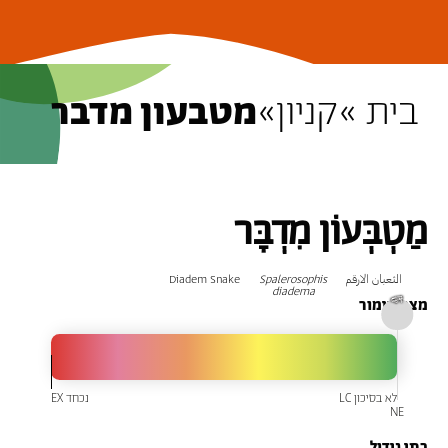
בית »
קניון
»
מטבעון מדבר
מַטְבְּעוֹן מִדְבָּר
الثعبان الارقم
Spalerosophis
Diadem Snake
diadema
מצב שימור
בתי גידול