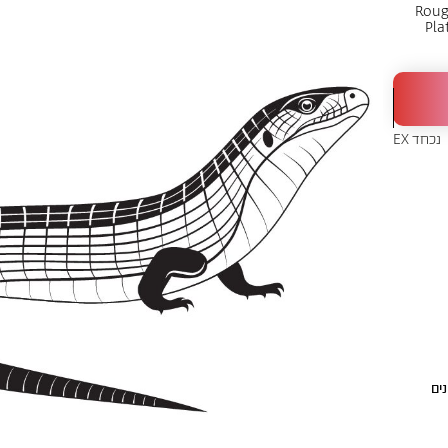
Roug
Pla
נכחד EX
ים