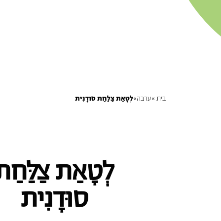
בית »
ערבה
»
לְטָאַת צַלַּחַת סוּדָנִית
לְטָאַת צַלַּחַת
סוּדָנִית