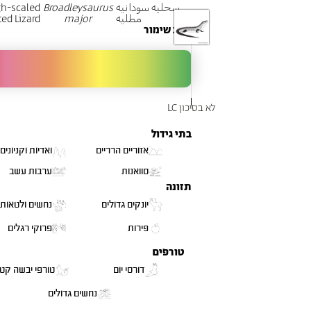
سحليه سودانيه
Broadleysaurus
h-scaled
مطليه
major
ted Lizard
מצב שימור
לא בסיכון LC
בתי גידול
אזוריים הרריים
ואדיות וקניונים
סוואנות
ערבות עשב
תזונה
יונקים גדולים
נחשים ולטאות
פירות
פרוקי רגלים
טורפים
דורסי יום
טורפי יבשה קטנ
נחשים גדולים