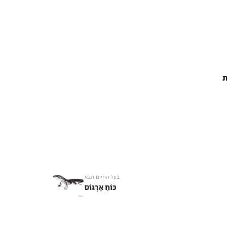
ת
בעל החיים הבא
כּוֹחַ אַרְגּוֹס