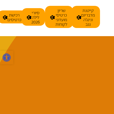
קייטנת
שריון
סיורי
מדבריום
כרטיסי
רכישת
לילה
ונינג׳ה
מועדוני
כרטיסים
2026
נגב
לקוחות
פתח סרגל 