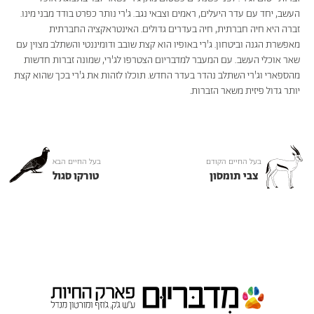
העשב, יחד עם עדר היעלים, ראמים וצבאי נגב. ג'רי נותר כפרט בודד מבני מינו.
זברה היא חיה חברתית, חיה בעדרים גדולים. האינטראקציה החברתית
מאפשרת הגנה וביטחון. ג'רי באופיו הוא קצת שובב ודומיננטי והשתלב מצוין עם
שאר אוכלי העשב. עם המעבר למדבריום הצטרפו לג'רי, שמונה זברות חדשות
מהספארי וג'רי השתלב נהדר בעדר החדש. תוכלו לזהות את ג'רי בכך שהוא קצת
יותר גדול פיזית משאר הזברות.
בעל החיים הקודם
בעל החיים הבא
צבי תומסון
טורקו סגול