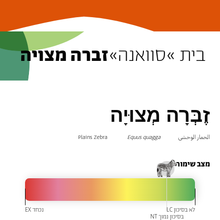
בית »
סוואנה
»
זברה מצויה
זֶבְּרָה מְצוּיָה
الحمار الوحشي
Equus quagga
Plains Zebra
להיטמע כמו זברה
מצב שימור