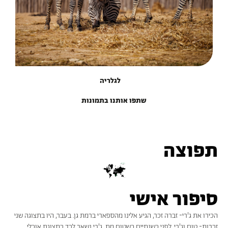
לגלריה
שתפו אותנו בתמונות
תפוצה
סיפור אישי
הכירו את ג'רי- זברה זכר, הגיע אלינו מהספארי ברמת גן. בעבר, היו בתצוגה שני
זברות- טום וג'רי. לפני כשנתיים כשטום מת, ג'רי נשאר לבד בתצוגת אוכלי