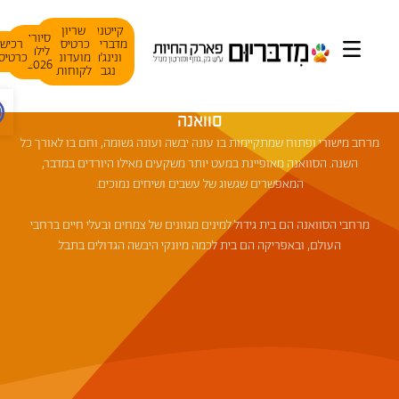
קייטנת
שריון
סיורי
מדבריום
כרטיסי
רכישת
לילה
ונינג׳ה
מועדוני
כרטיסים
2026
נגב
לקוחות
פתח ס
סוואנה
מרחב מישורי ופתוח שמתקיימות בו עונה יבשה ועונה גשומה, וחם בו לאורך כל
השנה. הסוואנה מאופיינת במעט יותר משקעים מאילו היורדים במדבר,
המאפשרים שגשוג של עשבים ושיחים נמוכים.
מרחבי הסוואנה הם בית גידול למינים מגוונים של צמחים ובעלי חיים ברחבי
העולם, ובאפריקה הם בית לכמה מיונקי היבשה הגדולים בתבל.