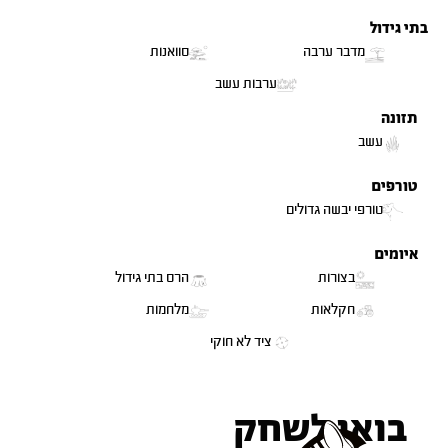
בתי גידול
מדבר ערבה
סוואנות
ערבות עשב
תזונה
עשב
טורפים
טורפי יבשה גדולים
LC
נכחד EX
כון נמוך NT
איומים
בצורות
הרס בתי גידול
חקלאות
מלחמות
ציד לא חוקי
בואו לשחק