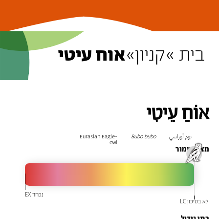
בית »
קניון
»
אוח עיטי
אוֹחַ עֵיטִי
بوم أوراسي
Bubo bubo
Eurasian Eagle-
owl
מצב שימור
בתי גידול