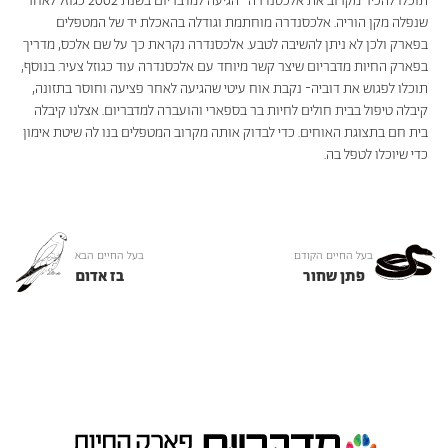
תוכלו להכיר מקרוב את אלכסנדרה- הגיעה למדבריום בשנת 2002 כגוזל לאחר
שנפלה מקן הוריה. אלכסנדרה מוחתמת וגודלה בהאכלת יד של המטפלים
בפארק ולכן לא ניתן להשיבה לטבע. אלכסנדרה נקראת כך על שם אלכס, מדריך
בפארק החיות מדבריום שיצר קשר מיוחד עם אלכסנדרה עוד כגוזל צעיר. בנוסף,
תוכלו לפגוש את דוביה- נקבת אוח עיטי שהגיעה לאחר פציעה וחוסר בתזונה,
קיבלה טיפול בבית חולים לחיות בר בספארי והועברה למדבריום. אצלנו קיבלה
בית חם בתצוגת האוחים. כדי לבדוק אותה מקרוב המטפלים בנו לה שיטת אימון
כדי שיוכלו לטפל בה.
בעל החיים הקודם
בעל החיים הבא
פתן שחור
בז אדום