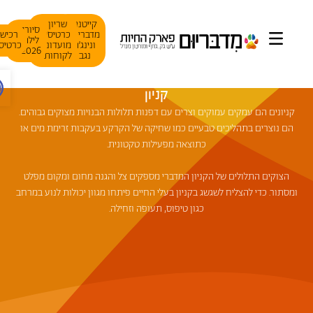
קייטנת
שריון
סיורי
מדבריום
כרטיסי
רכישת
לילה
ונינג׳ה
מועדוני
כרטיסים
2026
נגב
לקוחות
פתח ס
קניון
קניונים הם עמקים עמוקים וצרים עם דפנות תלולות הבנויות מצוקים גבוהים.
הם נוצרים בתהליכים טבעיים כמו שחיקה של הקרקע בעקבות זרימת מים או
כתוצאה מפעילות טקטונית.
הצוקים התלולים של הקניון המדברי מספקים צל והגנה מחום ומקום מפלט
ומסתור. כדי להצליח לשגשג בקניון בעלי החיים פיתחו מגוון יכולות לנוע במרחב
כגון טיפוס, תעופה וזחילה.