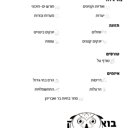
ואדיות וקניונים
חורש ים-תיכוני
יערות
מערות ובורות
תזונה
זוחלים
יונקים בינוניים
יונקים קטנים
עופות
נכחד EX
טורפים
טורף על
איומים
דריסות
הרס בתי גידול
הרעלות
התחשמלויות
סחר בחיות בר ואבריהן
בואו לשחק