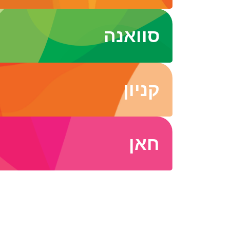
סוואנה
קניון
חאן