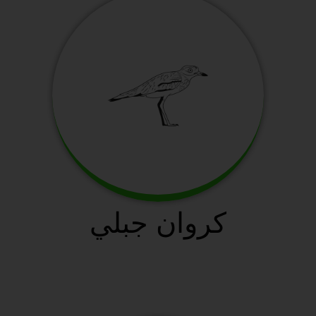
كروان جبلي
سافانا