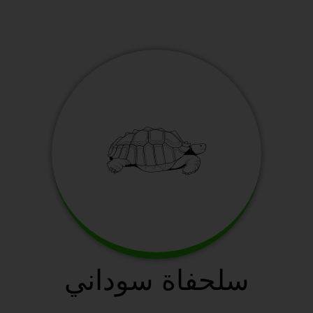
سلحفاة سوداني
سافانا