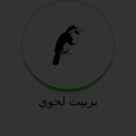
بربيت لحوي
سافانا