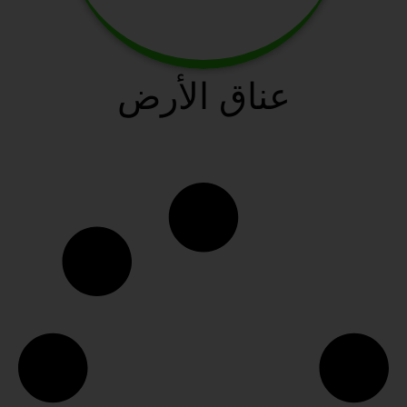
عناق الأرض
سافانا