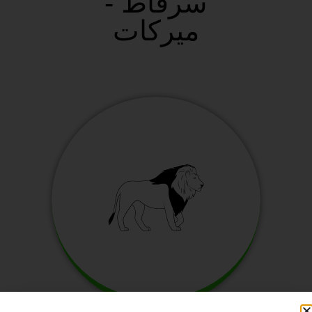
سرقاط -
ميركات
سافانا