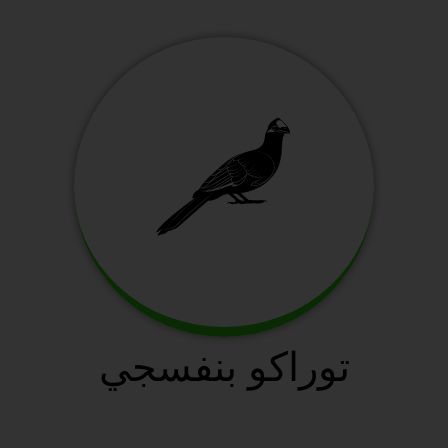
توراكو بنفسجي
سافانا