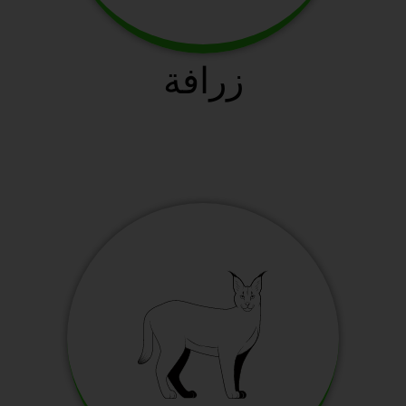
زرافة
سافانا