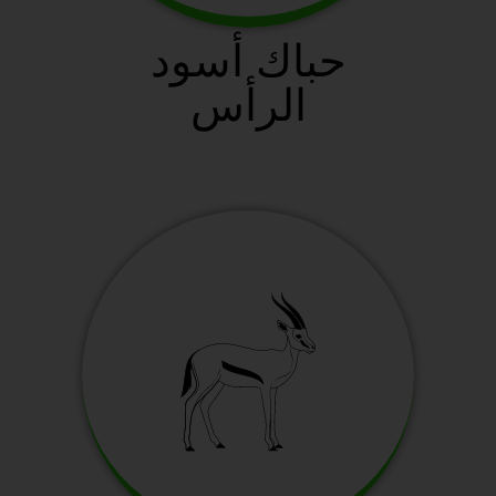
حباك أسود
الرأس
سافانا