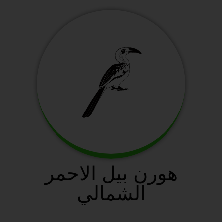
هورن بيل الاحمر
الشمالي
سافانا