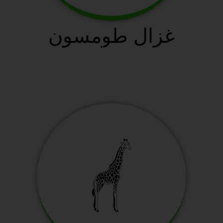
غزال طومسون
سافانا