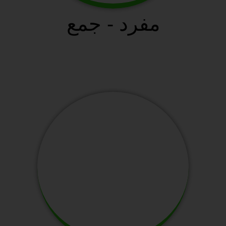
مفرد - جمع
سافانا