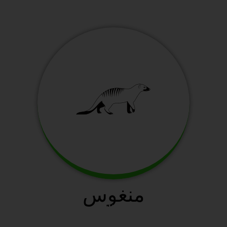
منغوس
سافانا